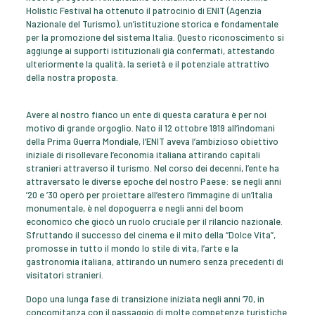
Holistic Festival ha ottenuto il patrocinio di ENIT (Agenzia
Nazionale del Turismo), un’istituzione storica e fondamentale
per la promozione del sistema Italia. Questo riconoscimento si
aggiunge ai supporti istituzionali già confermati, attestando
ulteriormente la qualità, la serietà e il potenziale attrattivo
della nostra proposta.
Avere al nostro fianco un ente di questa caratura è per noi
motivo di grande orgoglio. Nato il 12 ottobre 1919 all’indomani
della Prima Guerra Mondiale, l’ENIT aveva l’ambizioso obiettivo
iniziale di risollevare l’economia italiana attirando capitali
stranieri attraverso il turismo. Nel corso dei decenni, l’ente ha
attraversato le diverse epoche del nostro Paese: se negli anni
’20 e ’30 operò per proiettare all’estero l’immagine di un’Italia
monumentale, è nel dopoguerra e negli anni del boom
economico che giocò un ruolo cruciale per il rilancio nazionale.
Sfruttando il successo del cinema e il mito della “Dolce Vita”,
promosse in tutto il mondo lo stile di vita, l’arte e la
gastronomia italiana, attirando un numero senza precedenti di
visitatori stranieri.
Dopo una lunga fase di transizione iniziata negli anni ’70, in
concomitanza con il passaggio di molte competenze turistiche