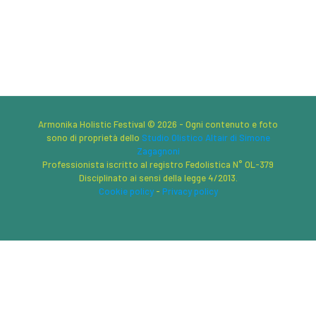
Armonika Holistic Festival © 2026 - Ogni contenuto e foto
sono di proprietà dello
Studio Olistico Altair di Simone
Zagagnoni
Professionista iscritto al registro Fedolistica N° OL-379
Disciplinato ai sensi della legge 4/2013.
Cookie policy
-
Privacy policy