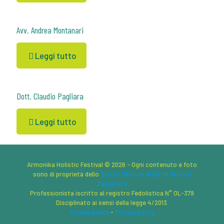
Avv. Andrea Montanari
Leggi tutto
Dott. Claudio Pagliara
Leggi tutto
Armonika Holistic Festival © 2026 - Ogni contenuto e foto
sono di proprietà dello
Studio Olistico Altair di Simone
Zagagnoni
Professionista iscritto al registro Fedolistica N° OL-379
Disciplinato ai sensi della legge 4/2013.
Cookie policy
-
Privacy policy