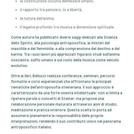
la costituzione occulta dell’essere umano,
il rapporto tra pensiero, Io e libertà,
la natura dell’anima,
il legame profondo tra musica e dimensione spirituale.
Come autore ha pubblicato diversi saggi dedicati alla Scienza
dello Spirito, alla psicologia antroposofica, ai misteri del
maschile e del femminile, e alla comprensione del destino e del
karma. Tra i suoi lavori più apprezzati figurano studi sull’anima
cosciente, sull’Io umano e sul ruolo della musica come veicolo
evolutivo.
Oltre ai libri, Bellucci realizza conferenze, seminari, percorsi
formativi e corsi esperienziali che affrontano le principali
tematiche dell’antroposofia steineriana. Il suo approccio è
caratterizzato da una forte onestà intellettuale: non si limita a
ripetere parole o concetti di Steiner, ma propone una
rielaborazione personale maturata attraverso anni di studio,
meditazione e pratica interiore. Questa scelta lo porta ad
assumersi pienamente la responsabilità delle proprie
interpretazioni, rendendo il suo contributo unico nel panorama
antroposofico italiano.