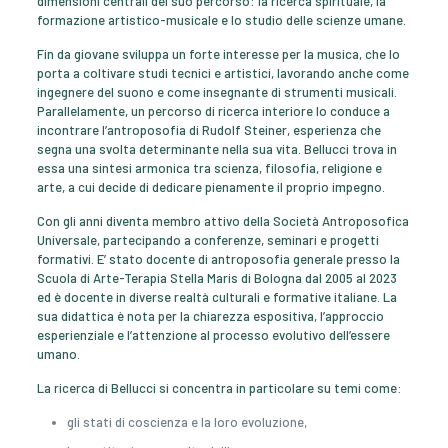
dimensioni centrali del suo percorso: la ricerca spirituale, la
formazione artistico-musicale e lo studio delle scienze umane.
Fin da giovane sviluppa un forte interesse per la musica, che lo
porta a coltivare studi tecnici e artistici, lavorando anche come
ingegnere del suono e come insegnante di strumenti musicali.
Parallelamente, un percorso di ricerca interiore lo conduce a
incontrare l’antroposofia di Rudolf Steiner, esperienza che
segna una svolta determinante nella sua vita. Bellucci trova in
essa una sintesi armonica tra scienza, filosofia, religione e
arte, a cui decide di dedicare pienamente il proprio impegno.
Con gli anni diventa membro attivo della Società Antroposofica
Universale, partecipando a conferenze, seminari e progetti
formativi. E’ stato docente di antroposofia generale presso la
Scuola di Arte-Terapia Stella Maris di Bologna dal 2005 al 2023
ed è docente in diverse realtà culturali e formative italiane. La
sua didattica è nota per la chiarezza espositiva, l’approccio
esperienziale e l’attenzione al processo evolutivo dell’essere
umano.
La ricerca di Bellucci si concentra in particolare su temi come:
gli stati di coscienza e la loro evoluzione,