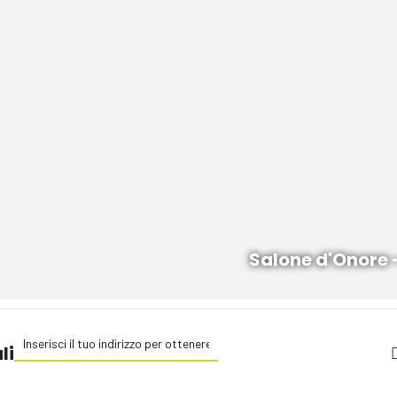
Salone d'Onore 
Address - Benessere energetico per cani e gatti []
li