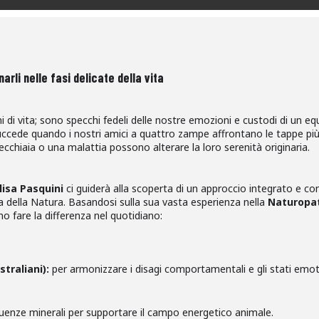
rli nelle fasi delicate della vita
di vita; sono specchi fedeli delle nostre emozioni e custodi di un e
 succede quando i nostri amici a quattro zampe affrontano le tappe pi
 vecchiaia o una malattia possono alterare la loro serenità originaria.
lisa Pasquini
ci guiderà alla scoperta di un approccio integrato e co
za della Natura. Basandosi sulla sua vasta esperienza nella
Naturopat
o fare la differenza nel quotidiano:
straliani):
per armonizzare i disagi comportamentali e gli stati emot
quenze minerali per supportare il campo energetico animale.