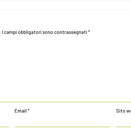
.
I campi obbligatori sono contrassegnati
*
Email
*
Sito w