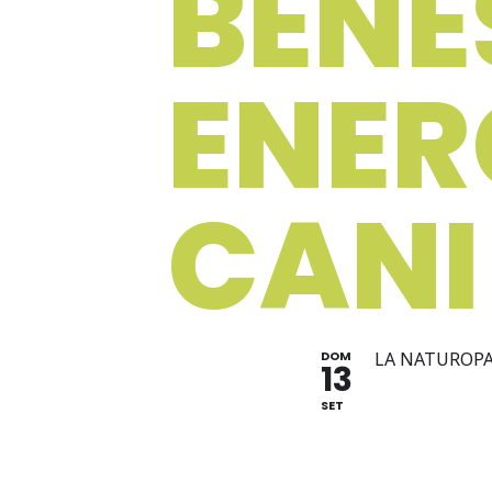
BENE
ENER
CANI
DOM
LA NATUROPAT
13
SET