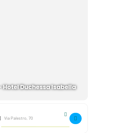
- Hotel Duchessa Isabella
Destination Address - Benessere energetico per cani e gatti []