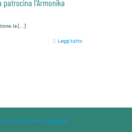
ra patrocina l’Armonika
zione, la
[…]
Leggi tutto
tico Altair di Simone Zagagnoni