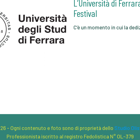
L’Università di Ferra
Festival
C’è un momento in cui la dedi
26 - Ogni contenuto e foto sono di proprietà dello
Studio Olis
Professionista iscritto al registro Fedolistica N° OL-379