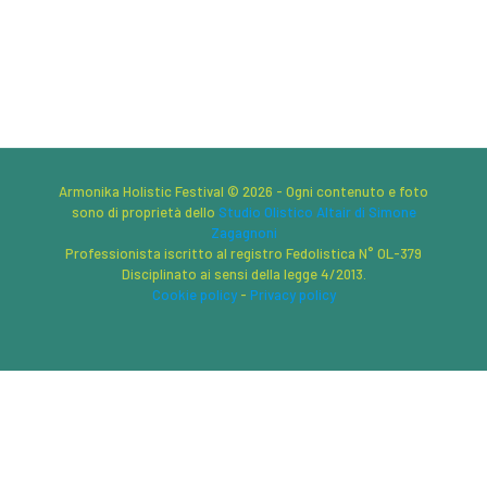
Armonika Holistic Festival © 2026 - Ogni contenuto e foto
sono di proprietà dello
Studio Olistico Altair di Simone
Zagagnoni
Professionista iscritto al registro Fedolistica N° OL-379
Disciplinato ai sensi della legge 4/2013.
Cookie policy
-
Privacy policy