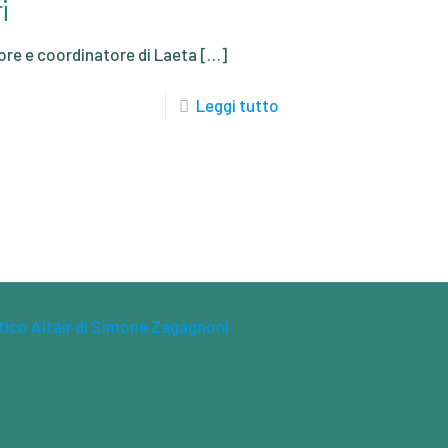
i
re e coordinatore di Laeta
[…]
Leggi tutto
tico Altair di Simone Zagagnoni