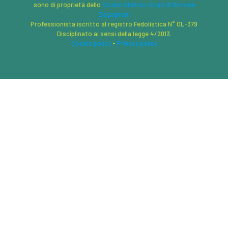
sono di proprietà dello
Studio Olistico Altair di Simone
Zagagnoni
Professionista iscritto al registro Fedolistica N° OL-379
Disciplinato ai sensi della legge 4/2013.
Cookie policy
-
Privacy policy