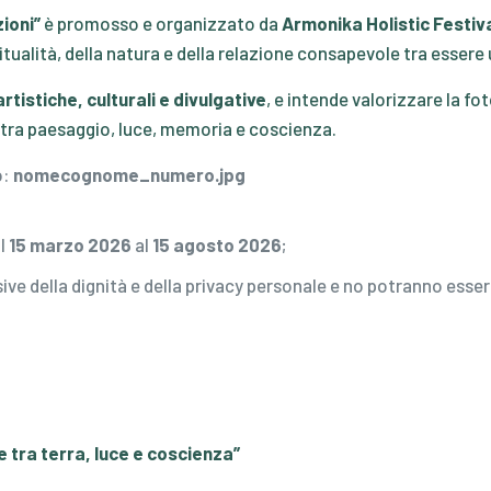
ioni”
è promosso e organizzato da
Armonika Holistic Festiv
ritualità, della natura e della relazione consapevole tra esse
rtistiche, culturali e divulgative
, e intende valorizzare la 
go tra paesaggio, luce, memoria e coscienza.
o:
nomecognome_numero.jpg
al
15 marzo 2026
al
15 agosto 2026
;
e della dignità e della privacy personale e no potranno essere 
ile tra terra, luce e coscienza”