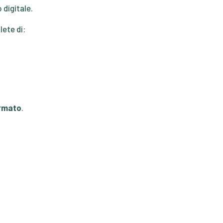
 digitale.
lete di:
irmato
.