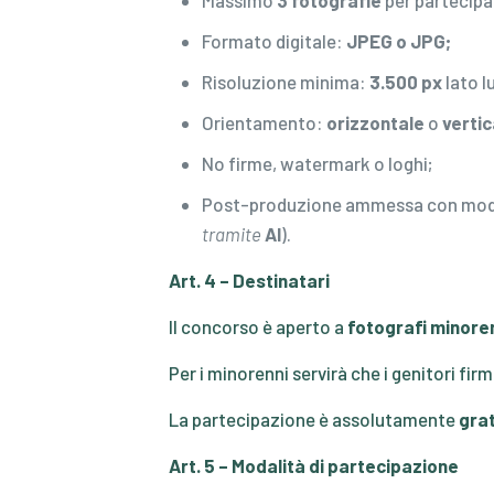
Massimo
3 fotografie
per partecipa
Formato digitale:
JPEG o JPG
;
Risoluzione minima:
3.500 px
lato l
Orientamento:
orizzontale
o
vertic
No firme, watermark o loghi;
Post-produzione ammessa con mod
tramite
AI
).
Art. 4 – Destinatari
Il concorso è aperto a
fotografi minore
Per i minorenni servirà che i genitori firm
La partecipazione è assolutamente
grat
Art. 5 – Modalità di partecipazione