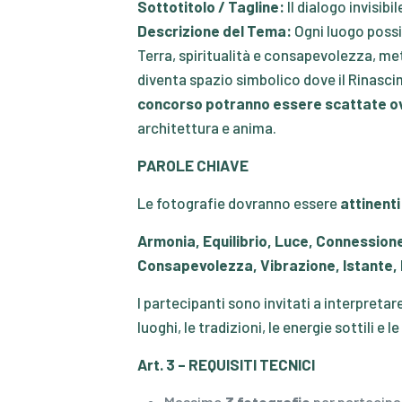
Sottotitolo / Tagline:
Il dialogo invisibi
Descrizione del Tema:
Ogni luogo possi
Terra, spiritualità e consapevolezza, met
diventa spazio simbolico dove il Rinas
concorso potranno essere scattate o
architettura e anima.
PAROLE CHIAVE
Le fotografie dovranno essere
attinenti
Armonia
,
Equilibrio
,
Luce
,
Connession
Consapevolezza
,
Vibrazione
,
Istante
,
I partecipanti sono invitati a interpreta
luoghi, le tradizioni, le energie sottili e 
Art. 3 – REQUISITI TECNICI