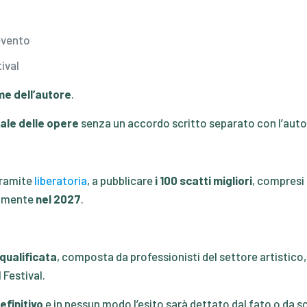
evento
tival
me dell’autore
.
ale delle opere
senza un accordo scritto separato con l’autor
tramite
liberatoria
, a pubblicare
i 100 scatti migliori
, compresi i
vamente
nel 2027
.
 qualificata
, composta da professionisti del settore artistico, 
 Festival.
efinitivo
e in nessun modo l’esito sarà dettato dal fato o da sc