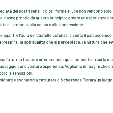
mediata dei nostri sensi: colori, forme e luce non vengono solo
val nasce proprio da questo principio: creare un’esperienza ch
gate all’armonia, alla calma e alla connessione.
zi eleganti e l’aura del Castello Estense, diventa il palcosceni
i respira, la spiritualità che si percepisce, la natura che av
na foto, ma tradurre un’emozione: quel momento in cui la mente 
esaggio per diventare esperienza. Vogliamo immagini che crei
ordi e sensazioni.
ssionati e sognatori a catturare ciò che rende Ferrara un luog