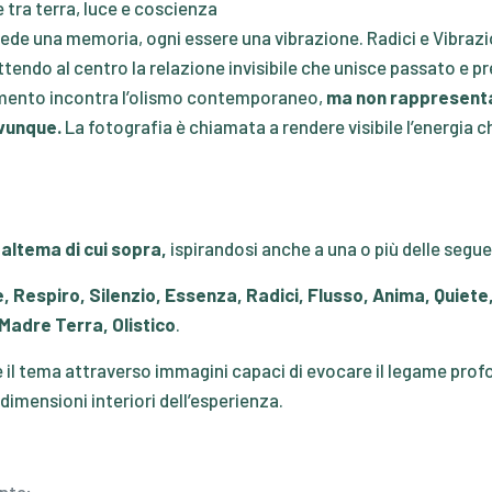
le tra terra, luce e coscienza
ede una memoria, ogni essere una vibrazione. Radici e Vibrazi
tendo al centro la relazione invisibile che unisce passato e pre
cimento incontra l’olismo contemporaneo,
ma non rappresenta 
vunque.
La fotografia è chiamata a rendere visibile l’energia ch
 altema di cui sopra,
ispirandosi anche a una o più delle segue
e
,
Respiro
,
Silenzio
,
Essenza
,
Radici
,
Flusso
,
Anima
,
Quiete
Madre Terra
,
Olistico
.
re il tema attraverso immagini capaci di evocare il legame profo
le dimensioni interiori dell’esperienza.