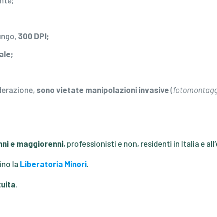
nte;
ungo,
300 DPI;
ale
;
erazione,
sono vietate manipolazioni invasive
(
fotomontaggi
nni e maggiorenni
, professionisti e non, residenti in Italia e all
ino la
Liberatoria Minori
.
uita
.