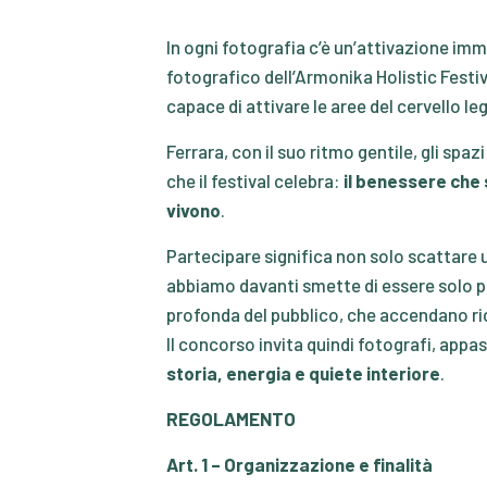
In ogni fotografia c’è un’attivazione im
fotografico dell’Armonika Holistic Festi
capace di attivare le aree del cervello le
Ferrara, con il suo ritmo gentile, gli spa
che il festival celebra:
il benessere che s
vivono
.
Partecipare significa non solo scattare u
abbiamo davanti smette di essere solo pa
profonda del pubblico, che accendano ric
Il concorso invita quindi fotografi, appa
storia, energia e quiete interiore
.
REGOLAMENTO
Art. 1 – Organizzazione e finalità